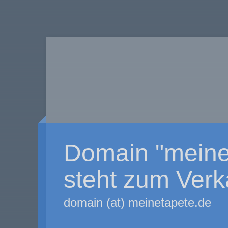
Domain "meine
steht zum Verk
domain (at) meinetapete.de